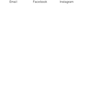
Email
Facebook
Instagram
FIESTA
FINAL TEMPORADA
17-18
24/05
Fotos de la última sesión de la temporada 17-
18. Fiesta de despedida Escuela de Porteros
Menorca.
Ver fotos