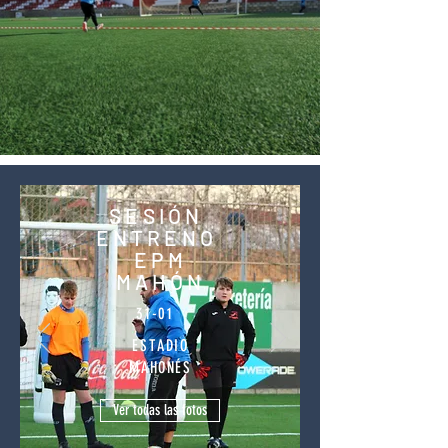
SESIÓN
ENTRENO
EPM
MAHÓN
31-01
ESTADIO
MAHONÉS
Ver todas las fotos